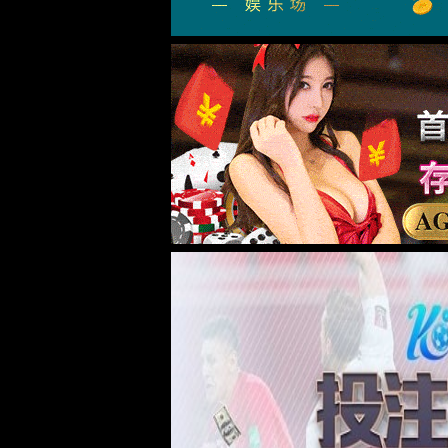
相关标签：
上一篇：
工
相关产