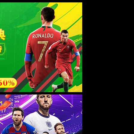
服务热线：
中文
|
English
023-67721241
新闻资讯
联系我们
在
线
客
服