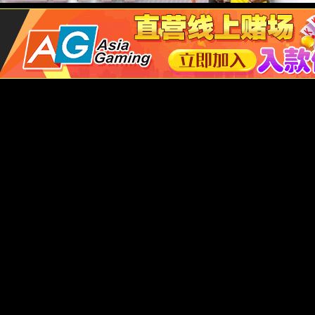
庆市专精特新中小企业
商标
庆市“高新杯”众创大赛三等奖
质量管理体系认证