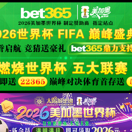
产品中心
品质保证
业务范围