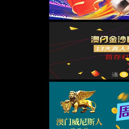
首页
>
走进77779193永利
>
资质殊荣
走进77779193永利
公司简介
资质殊荣
发展历程
企业文化
团队风采