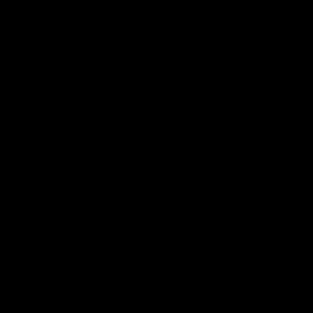
在线留言
ONLINE MESSAGE
C